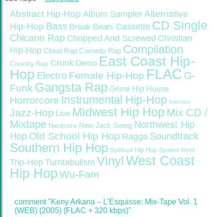
Abstract Hip-Hop
Alternative
Album Sampler
CD Single
Bass
Hip-Hop
Cassette
Break Beats
Chicano Rap
Christian
Chopped And Screwed
Compilation
Hip-Hop
Cloud Rap
Comedy Rap
East Coast Hip-
Crunk
Demo
Country Rap
FLAC
Hop
Female Hip-Hop
G-
Electro
Gangsta Rap
Funk
Grime
Hip House
Instrumental Hip-Hop
Horrorcore
Interview
Midwest Hip Hop
Mix CD /
Jazz-Hop
Live
Mixtape
Northwest Hip
Nerdcore
New Jack Swing
Old School Hip Hop
Hop
Soundtrack
Ragga
Southern Hip Hop
Spiritual Hip Hop
Spoken Word
West Coast
Vinyl
Trip-Hop
Turntabulism
Hip Hop
Wu-Fam
comment "Keny Arkana – L’Esquisse: Mix-Tape Vol. 1
(WEB) (2005) (FLAC + 320 kbps)"